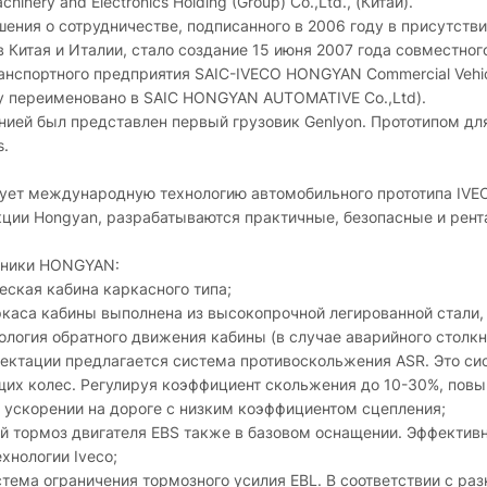
inery and Electronics Holding (Group) Co.,Ltd., (Китай).
шения о сотрудничестве, подписанного в 2006 году в присутств
Китая и Италии, стало создание 15 июня 2007 года совместног
нспортного предприятия SAIC-IVECO HONGYAN Commercial Vehi
оду переименовано в SAIC HONGYAN AUTOMATIVE Co.,Ltd).
нией был представлен первый грузовик Genlyon. Прототипом дл
s.
ует международную технологию автомобильного прототипа IVE
ции Hongyan, разрабатываются практичные, безопасные и рен
хники HONGYAN:
еская кабина каркасного типа;
ркаса кабины выполнена из высокопрочной легированной стали,
ология обратного движения кабины (в случае аварийного столк
лектации предлагается система противоскольжения ASR. Это си
их колес. Регулируя коэффициент скольжения до 10-30%, повы
и ускорении на дороге с низким коэффициентом сцепления;
й тормоз двигателя EBS также в базовом оснащении. Эффективн
хнологии Iveco;
стема ограничения тормозного усилия EBL. В соответствии с р