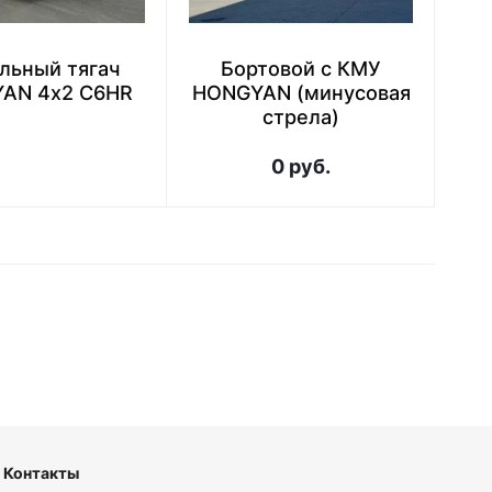
льный тягач
Бортовой с КМУ
Се
AN 4х2 C6HR
HONGYAN (минусовая
стрела)
0 руб.
Контакты