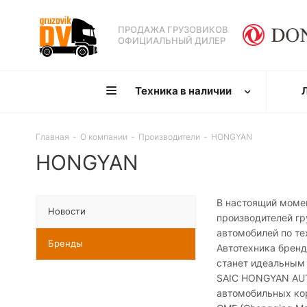
ПРОДАЖА ГРУЗОВИКОВ
ОФИЦИАЛЬНЫЙ ДИЛЕР
Техника в наличии
Главная
-
О компании
-
Производители
-
HONGYAN
HONGYAN
В настоящий момен
Новости
производителей гр
автомобилей по те
Бренды
Автотехника бренд
станет идеальным
SAIC HONGYAN AUT
автомобильных кор