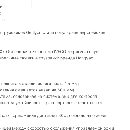
ии
о
cle
я грузовиков Genlyon стала популярная европейская
CO. Объединяя технологию IVECO и оригинальную
табельные тяжелые грузовики бренда Hongyan.
 толщина металлического листа 1,5 мм;
новения смещается назад на 500 мм);
стема, основанная на системе ABS для контроля
шается устойчивость транспортного средства при
ость торможения достигает 80%, создано на основе
азницей между скоростью скольжения управляемой оси и