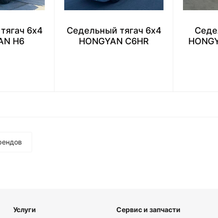
тягач 6х4
Седельный тягач 6х4
Седе
AN H6
HONGYAN C6HR
HONGY
рендов
Услуги
Сервис и запчасти