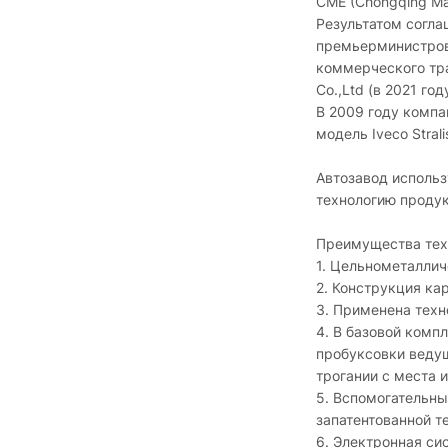
CME (Chongqing Mach
Результатом согла
премьерминистров 
коммерческого тра
Co.,Ltd (в 2021 г
В 2009 году компа
модель Iveco Strali
Автозавод использ
технологию продук
Преимущества те
1. Цельнометаллич
2. Конструкция ка
3. Применена техн
4. В базовой комп
пробуксовки ведущ
трогании с места 
5. Вспомогательны
запатентованной те
6. Электронная си