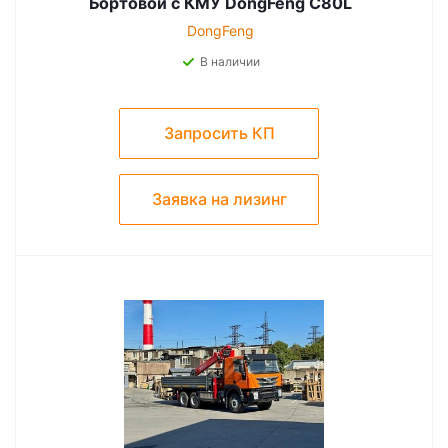
Бортовой с КМУ DongFeng C80L
DongFeng
В наличии
Запросить КП
Заявка на лизинг